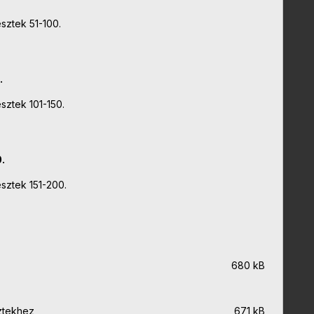
esztek 51-100.
.
sztek 101-150.
.
esztek 151-200.
680 kB
ztekhez
671 kB