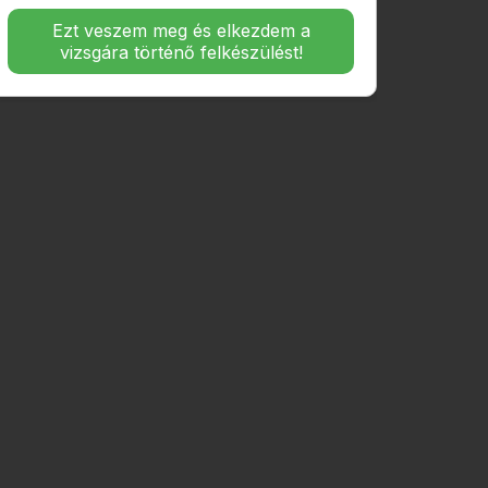
Ezt veszem meg és elkezdem a
vizsgára történő felkészülést!