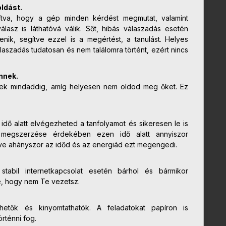
ldást.
ítva, hogy a gép minden kérdést megmutat, valamint
asz is láthatóvá válik. Sőt, hibás válaszadás esetén
enik, segítve ezzel is a megértést, a tanulást. Helyes
laszadás tudatosan és nem találomra történt, ezért nincs
nnek.
nek mindaddig, amíg helyesen nem oldod meg őket. Ez
 idő alatt elvégezheted a tanfolyamot és sikeresen le is
s megszerzése érdekében ezen idő alatt annyiszor
tve ahányszor az időd és az energiád ezt megengedi.
 stabil internetkapcsolat esetén bárhol és bármikor
e, hogy nem Te vezetsz.
etők és kinyomtathatók. A feladatokat papíron is
rténni fog.