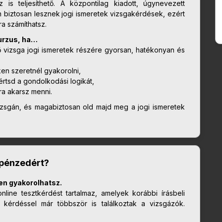
z is teljesíthető. A központilag kiadott, úgynevezett
n biztosan lesznek
jogi ismeretek vizsgakérdések, ezért
ra számíthatsz.
urzus, ha…
ő vizsga jogi ismeretek részére gyorsan, hatékonyan és
ken szeretnél gyakorolni,
rtsd a gondolkodási logikát,
sra akarsz menni.
zsgán, és magabiztosan old majd meg a jogi ismeretek
 pénzedért?
en gyakorolhatsz.
nline tesztkérdést tartalmaz, amelyek korábbi írásbeli
 kérdéssel már többször is találkoztak a vizsgázók.