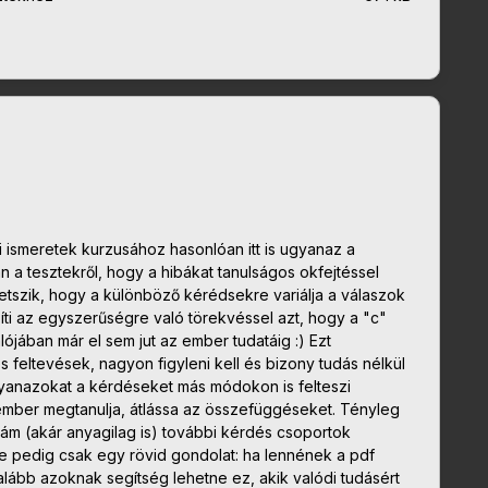
 ismeretek kurzusához hasonlóan itt is ugyanaz a
 tesztekről, hogy a hibákat tanulságos okfejtéssel
 tetszik, hogy a különböző kérédsekre variálja a válaszok
íti az egyszerűségre való törekvéssel azt, hogy a "c"
ójában már el sem jut az ember tudatáig :) Ezt
s feltevések, nagyon figyleni kell és bizony tudás nélkül
Ugyanazokat a kérdéseket más módokon is felteszi
 ember megtanulja, átlássa az összefüggéseket. Tényleg
nám (akár anyagilag is) további kérdés csoportok
-ekre pedig csak egy rövid gondolat: ha lennének a pdf
ább azoknak segítség lehetne ez, akik valódi tudásért