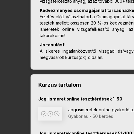
vizsgafelkészítő anyag, azaz további 300+ teszt
Kedvezményes csomagajánlat társasházkez
Fizetés előtt választhatod a Csomagajánlat tár
tesztek mellett összesen 20 %-os kedvezménn
ismeretek online vizsgafelkészítő anyag, a
takarékosan!
Jó tanulást!
A sikeres ingatlanközvetítő vizsgád és/vag
megvásárolt kurzus(ok) oldalán.
Kurzus tartalom
Jogi ismeret online tesztkérdések 1-50.
Jogi ismeretek online gyakorló te
Gyakorlás • 50 kérdés
Jogi ismeretek online tesztkérdések 51-100.