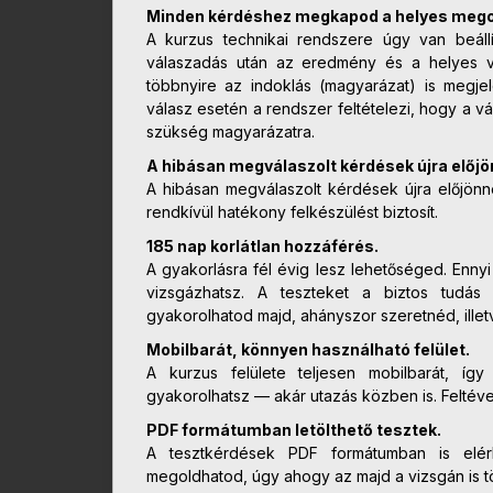
Minden kérdéshez megkapod a helyes mego
A kurzus technikai rendszere úgy van beáll
válaszadás után az eredmény és a helyes vál
többnyire az indoklás (magyarázat) is megjel
válasz esetén a rendszer feltételezi, hogy a vá
szükség magyarázatra.
A hibásan megválaszolt kérdések újra előjö
A hibásan megválaszolt kérdések újra előjön
rendkívül hatékony felkészülést biztosít.
185 nap korlátlan hozzáférés.
A gyakorlásra fél évig lesz lehetőséged. Ennyi
vizsgázhatsz. A teszteket a biztos tudá
gyakorolhatod majd, ahányszor szeretnéd, ille
Mobilbarát, könnyen használható felület.
A kurzus felülete teljesen mobilbarát, így
gyakorolhatsz — akár utazás közben is. Feltév
PDF formátumban letölthető tesztek.
A tesztkérdések PDF formátumban is elérh
megoldhatod, úgy ahogy az majd a vizsgán is tö