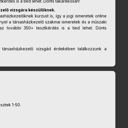
kérdés is a tied lehet. Dönts takarékosan!
elő vizsgára készülőknek.
sasházkezelőknek kurzust is, így a jogi ismeretek online
yel a társasházkezelő szakmai ismeretek és a műszaki
zaz további 350+ tesztkérdés is a tied lehet. Dönts
y társasházkezelő vizsgád érdekében találkozzunk a
sztek 1-50.