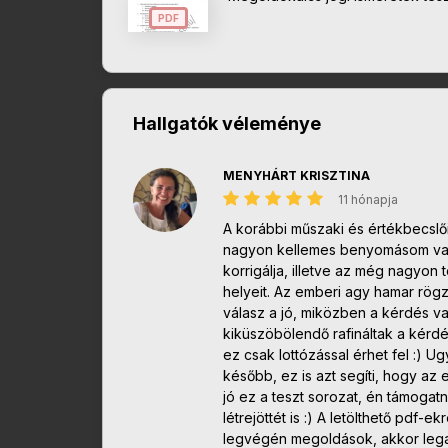
PDF
Hallgatók véleménye
MENYHÁRT KRISZTINA
11 hónapja
A korábbi műszaki és értékbecslői
nagyon kellemes benyomásom van a
korrigálja, illetve az még nagyon
helyeit. Az emberi agy hamar rögz
válasz a jó, miközben a kérdés val
kiküszöbölendő rafináltak a kérdé
ez csak lottózással érhet fel :) 
később, ez is azt segíti, hogy az
jó ez a teszt sorozat, én támogat
létrejöttét is :) A letölthető pdf
legvégén megoldások, akkor legal