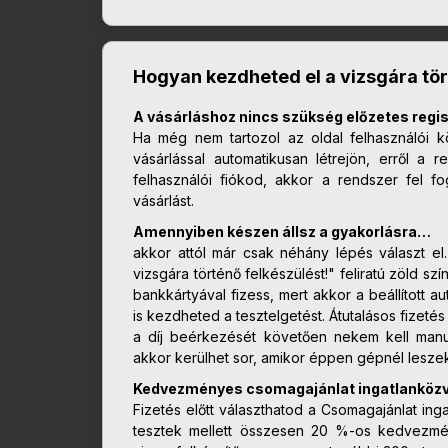
Hogyan kezdheted el a vizsgára tör
A vásárláshoz nincs szükség előzetes regis
Ha még nem tartozol az oldal felhasználói k
vásárlással automatikusan létrejön, erről a
felhasználói fiókod, akkor a rendszer fel f
vásárlást.
Amennyiben készen állsz a gyakorlásra…
akkor attól már csak néhány lépés választ e
vizsgára történő felkészülést!" feliratú zöld s
bankkártyával fizess, mert akkor a beállított
is kezdheted a tesztelgetést. Átutalásos fizeté
a díj beérkezését követően nekem kell manu
akkor kerülhet sor, amikor éppen gépnél lesze
Kedvezményes csomagajánlat ingatlanközve
Fizetés előtt választhatod a Csomagajánlat inga
tesztek mellett összesen 20 %-os kedvezmén