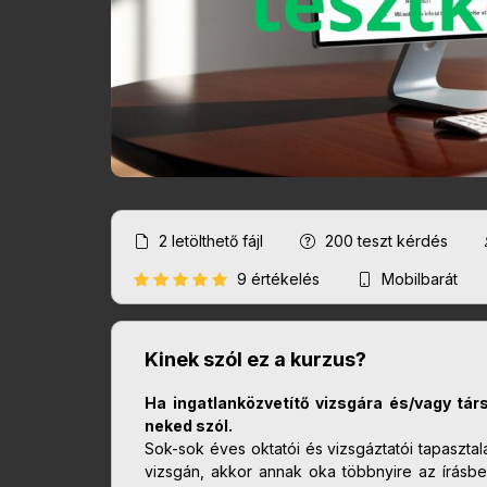
2
letölthető fájl
200
teszt kérdés
9 értékelés
Mobilbarát
Kinek szól ez a kurzus?
Ha ingatlanközvetítő vizsgára és/vagy tár
neked szól.
Sok-sok éves oktatói és vizsgáztatói tapasztal
vizsgán, akkor annak oka többnyire az írásbel