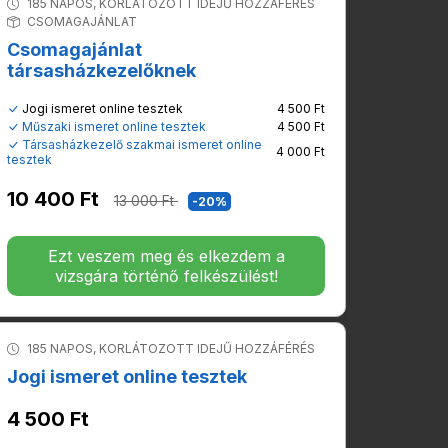
185 NAPOS, KORLÁTOZOTT IDEJŰ HOZZÁFÉRÉS
CSOMAGAJÁNLAT
Csomagajánlat
társasházkezelőknek
Jogi ismeret online tesztek
4 500 Ft
Műszaki ismeret online tesztek
4 500 Ft
Társasházkezelő szakmai ismeret online
4 000 Ft
tesztek
10 400 Ft
13 000 Ft
-20%
Ezt veszem meg és elkezdem a
vizsgára történő felkészülést!
185 NAPOS, KORLÁTOZOTT IDEJŰ HOZZÁFÉRÉS
Jogi ismeret online tesztek
4 500 Ft