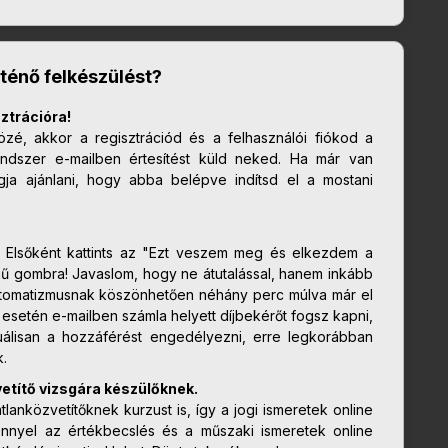
ténő felkészülést?
ztrációra!
özé, akkor a regisztrációd és a felhasználói fiókod a
 rendszer e-mailben értesítést küld neked. Ha már van
ogja ajánlani, hogy abba belépve indítsd el a mostani
l. Elsőként kattints az "Ezt veszem meg és elkezdem a
zínű gombra! Javaslom, hogy ne átutalással, hanem inkább
 automatizmusnak köszönhetően néhány perc múlva már el
s esetén e-mailben számla helyett díjbekérőt fogsz kapni,
álisan a hozzáférést engedélyezni, erre legkorábban
k.
títő vizsgára készülőknek.
tlanközvetítőknek kurzust is, így a jogi ismeretek online
nyel az értékbecslés és a műszaki ismeretek online