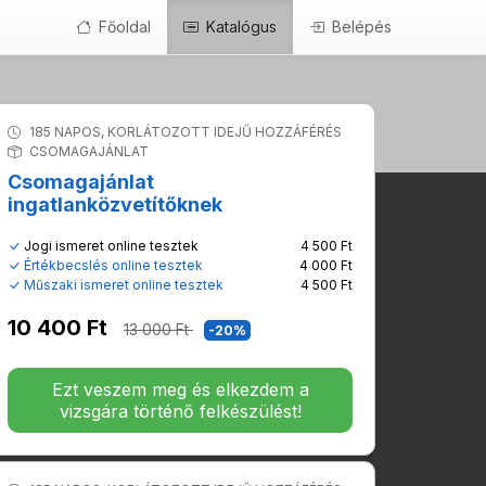
Főoldal
Katalógus
Belépés
185 NAPOS, KORLÁTOZOTT IDEJŰ HOZZÁFÉRÉS
CSOMAGAJÁNLAT
Csomagajánlat
ingatlanközvetítőknek
Jogi ismeret online tesztek
4 500 Ft
Értékbecslés online tesztek
4 000 Ft
Műszaki ismeret online tesztek
4 500 Ft
10 400 Ft
13 000 Ft
-20%
Ezt veszem meg és elkezdem a
vizsgára történő felkészülést!