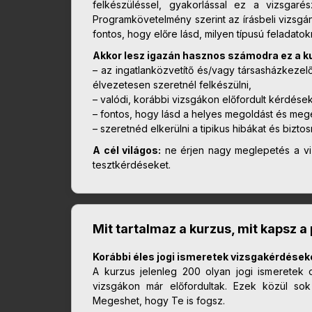
felkészüléssel, gyakorlással ez a vizsgarés
Programkövetelmény szerint az írásbeli vizsgá
fontos, hogy előre lásd, milyen típusú feladatok
Akkor lesz igazán hasznos számodra ez a k
– az ingatlanközvetítő és/vagy társasházkezel
élvezetesen szeretnél felkészülni,
– valódi, korábbi vizsgákon előfordult kérdése
– fontos, hogy lásd a helyes megoldást és megé
– szeretnéd elkerülni a tipikus hibákat és bizto
A cél világos:
ne érjen nagy meglepetés a vi
tesztkérdéseket.
Mit tartalmaz a kurzus, mit kapsz a
Korábbi éles jogi ismeretek vizsgakérdések
A kurzus jelenleg 200 olyan jogi ismeretek o
vizsgákon már előfordultak. Ezek közül sok
Megeshet, hogy Te is fogsz.