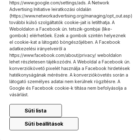
https://www.google.com/settings/ads. A Network
Advertising Initiative leiratkozási oldalán
(https://www.networkadvertising.org/managing/opt_out.asp)
további külső szolgáltatók cookie-jait is letilthatja. A
Weboldalon a Facebook ún. tetszik-gombjai (like-
gombok) elérhetőek. Ezek a gombok szintén helyeznek
el cookie-kat a látogató böngészőjében. A Facebook
adatkezelési irányelveiről a
https://www.facebook.com/about/privacy/ weboldalon
lehet részletesen tájékozódni. A Weboldal a Facebook ún.
konverziókövető pixelét használja a Facebook hirdetések
hatékonyságának mérésére. A konverziókövetés során a
látogató személyes adatai nem kerülnek rögzítésre. A
Google és Facebook cookie-k tiltása nem befolyásolja a
vásárlást.
Süti lista
Süti beállítások