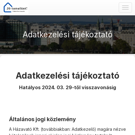
Togg
navig
Adatkezelési tájékoztató
Adatkezelési tájékoztató
Hatályos 2024. 03. 29-től visszavonásig
Általános jogi közlemény
A Házavató Kft. (továbbiakban: Adatkezelő) magára nézve