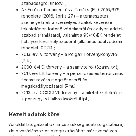
szabadságról (Infotv.);
Az Európai Parlament és a Tanács (EU) 2016/679
rendelete (2016. április 27.) – a természetes
személyeknek a személyes adatok kezelése
tekintetében történő védelméről és az ilyen adatok
szabad áramlásáról, valamint a 95/46/EK rendelet
hatályon kívül helyezéséről (általános adatvédelmi
rendelet, GDPR);
2013. évi V. törvény – a Polgári Törvénykönyvről
(Ptk.);
2000. évi C. törvény – a számvitelről (Számv. tv.);
2017. évi LIII. törvény – a pénzmosás és terrorizmus
finanszírozása megelőzéséről és
megakadályozásáról (Pmt.);
2013. évi CCXXXVII. törvény – a hitelintézetekről és
a pénzügyi vállalkozásokról (Hpt.).
Kezelt adatok köre
Az oldal látogatásához nincs szükség adatszolgáltatásra,
de a vásárláshoz és a regisztrációhoz már személyes