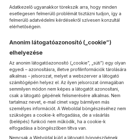
Adatkezelő ugyanakkor törekszik arra, hogy minden
esetlegesen felmerülő problémát tisztázni tudjon, így a
felmerülő adatvédelmi kérdésekről szívesen konzultál
elérhetőségein.
Anonim látogatóazonosító („cookie”)
elhelyezése
Az anonim látogatóazonosító („cookie”, „süti”) egy olyan
egyedi – azonosításra, illetve profilinformációk tárolására
alkalmas – jelsorozat, melyet a webszerver a látogató
számítógépén helyez el. Az ilyen jelsorozat önmagában
semmilyen módon nem képes a látogatót azonosítani,
csak a látogató gépének felismerésére alkalmas. Nem
tartalmaz nevet, e-mail címet vagy bármilyen más
személyes információt. A Weboldal böngészéséhez nem
szükséges a cookie-k elfogadása, de a vásárlás
(belépés) funkció nem működik, ha a cookie-k
elfogadása a böngészőben tiltva van.
Nemcsak a Weboldal küld a látogató böngészőjének