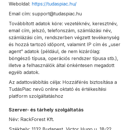
Weboldal:
https://tudaspiac.hu/
Email cím: support@tudaspiac.hu
Továbbított adatok köre: vezetéknév, keresztnév,
email cím, jelszó, telefonszám, számlázási név,
számlázási cím, rendszerben végzett tevékenység
és hozzá tartozó időpont, valamint IP cím és „user
agent” adatok (például, de nem kizárólag:
böngésző típusa, operációs rendszer típusa stb.),
illetve a felhasználók által önkéntesen megadott
egyéb adatok.
Az adattovábbítás célja: Hozzáférés biztosítása a
TudásPiac nevű online oktató és értékesítési
platform szolgáltatáshoz
Szerver- és tárhely szolgáltatás
Név: RackForest Kft.
Székhely: 1132 Budapest, Victor Hugo u. 18-22.