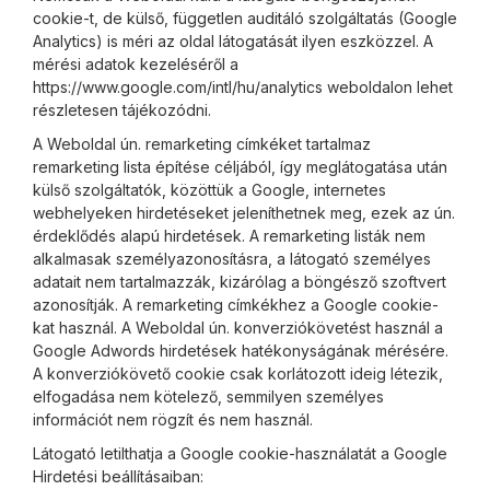
cookie-t, de külső, független auditáló szolgáltatás (Google
Analytics) is méri az oldal látogatását ilyen eszközzel. A
mérési adatok kezeléséről a
https://www.google.com/intl/hu/analytics weboldalon lehet
részletesen tájékozódni.
A Weboldal ún. remarketing címkéket tartalmaz
remarketing lista építése céljából, így meglátogatása után
külső szolgáltatók, közöttük a Google, internetes
webhelyeken hirdetéseket jeleníthetnek meg, ezek az ún.
érdeklődés alapú hirdetések. A remarketing listák nem
alkalmasak személyazonosításra, a látogató személyes
adatait nem tartalmazzák, kizárólag a böngésző szoftvert
azonosítják. A remarketing címkékhez a Google cookie-
kat használ. A Weboldal ún. konverziókövetést használ a
Google Adwords hirdetések hatékonyságának mérésére.
A konverziókövető cookie csak korlátozott ideig létezik,
elfogadása nem kötelező, semmilyen személyes
információt nem rögzít és nem használ.
Látogató letilthatja a Google cookie-használatát a Google
Hirdetési beállításaiban: