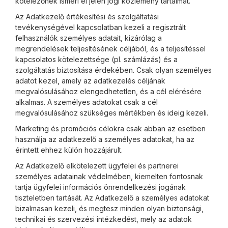
kötelezőnek ismeri el jelen jogi közlemény tartalmát.
Az Adatkezelő értékesítési és szolgáltatási
tevékenységével kapcsolatban kezeli a regisztrált
felhasználók személyes adatait, kizárólag a
megrendelések teljesítésének céljából, és a teljesítéssel
kapcsolatos kötelezettsége (pl. számlázás) és a
szolgáltatás biztosítása érdekében. Csak olyan személyes
adatot kezel, amely az adatkezelés céljának
megvalósulásához elengedhetetlen, és a cél elérésére
alkalmas. A személyes adatokat csak a cél
megvalósulásához szükséges mértékben és ideig kezeli.
Marketing és promóciós célokra csak abban az esetben
használja az adatkezelő a személyes adatokat, ha az
érintett ehhez külön hozzájárult.
Az Adatkezelő elkötelezett ügyfelei és partnerei
személyes adatainak védelmében, kiemelten fontosnak
tartja ügyfelei információs önrendelkezési jogának
tiszteletben tartását. Az Adatkezelő a személyes adatokat
bizalmasan kezeli, és megtesz minden olyan biztonsági,
technikai és szervezési intézkedést, mely az adatok