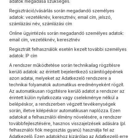
adatok megadása szükséges.
Regisztráció/vásárlás során megadandó személyes
adatok: vezetéknév, keresztnév, email cím, jelszó,
számlázási név, számlázási cím
Online ügyintézés során megadandó személyes adatok:
email cím, vezetéknév, keresztnév
Regisztrált felhasználók esetén kezelt további személyes
adatok: IP cím
A rendszer működtetése során technikailag rögzítésre
kerülő adatok: az érintett bejelentkező számítógépének
azon adatai, melyeket az Adatkezelő rendszere a
technikai folyamatok automatikus eredményeként rögzít.
Az automatikusan rögzítésre kerülő adatot a rendszer az
érintett külön nyilatkozata vagy cselekménye nélkül a
belépéskor, a rendszerben végzett tevékenységek
során, illetve kilépéskor automatikusan naplózza. Ezen
adatokat a felhasználói élmény növelésére, a rendszer
továbbfejlesztésére, hasznos visszajelzések adására (pl.
felhasználói fiók megosztás gyanú) használja fel az
Adatkezelő. Ezen adatokhoz kizárólag az Adatkezelő erre