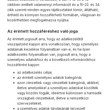
cikkben említett valamennyi információt és a 15–22. és 34.
cikk szerinti minden egyes tájékoztatást tömör, átlátható,
érthető és könnyen hozzáférhető formában, világosan és
közérthetően megfogalmazva nyújtsa.
Az érintett hozzáféréshez való joga
Az érintett jogosult arra, hogy az adatkezelőtől
visszajelzést kapjon arra vonatkozóan, hogy személyes
adatainak kezelése folyamatban van-e, és ha ilyen
adatkezelés folyamatban van, jogosult arra, hogy a
személyes adatokhoz és a következő információkhoz
hozzáférést kapjon:
az adatkezelés céljai;
az érintett személyes adatok kategóriái;
azon címzettek vagy címzettek kategóriái, akikkel,
illetve amelyekkel a személyes adatokat közölték
vagy közölni fogják, ideértve különösen a harmadik
országbeli címzetteket, illetve a nemzetközi
szervezeteket;
a személyes adatok tárolásának tervezett