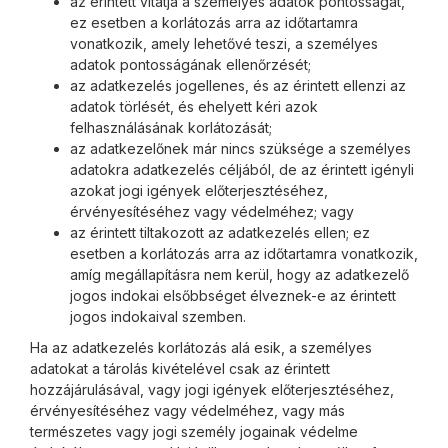
az érintett vitatja a személyes adatok pontosságát,
ez esetben a korlátozás arra az időtartamra
vonatkozik, amely lehetővé teszi, a személyes
adatok pontosságának ellenőrzését;
az adatkezelés jogellenes, és az érintett ellenzi az
adatok törlését, és ehelyett kéri azok
felhasználásának korlátozását;
az adatkezelőnek már nincs szüksége a személyes
adatokra adatkezelés céljából, de az érintett igényli
azokat jogi igények előterjesztéséhez,
érvényesítéséhez vagy védelméhez; vagy
az érintett tiltakozott az adatkezelés ellen; ez
esetben a korlátozás arra az időtartamra vonatkozik,
amíg megállapításra nem kerül, hogy az adatkezelő
jogos indokai elsőbbséget élveznek-e az érintett
jogos indokaival szemben.
Ha az adatkezelés korlátozás alá esik, a személyes
adatokat a tárolás kivételével csak az érintett
hozzájárulásával, vagy jogi igények előterjesztéséhez,
érvényesítéséhez vagy védelméhez, vagy más
természetes vagy jogi személy jogainak védelme