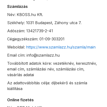
Számlázás
Név: KBOSS.hu Kft.
Székhely: 1031 Budapest, Záhony utca 7.
Adószám: 13421739-2-41
Cégjegyzékszám: 01-09-303201
Weboldal:
https://www.szamlazz.hu/szamla/main
Email cím: info@szamlazz.hu
Továbbított adatok köre: vezetéknév, keresztnév,
email cím, számlázási név, számlázási cím,
vásárlás adatai
Az adattovábbítás célja: díjbekérő és számla
kiállítása
Online fizetés