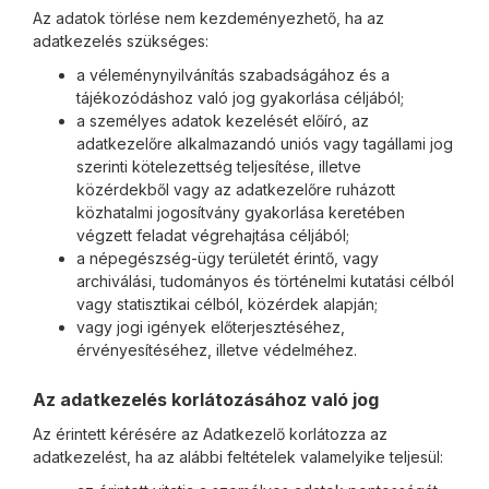
Az adatok törlése nem kezdeményezhető, ha az
adatkezelés szükséges:
a véleménynyilvánítás szabadságához és a
tájékozódáshoz való jog gyakorlása céljából;
a személyes adatok kezelését előíró, az
adatkezelőre alkalmazandó uniós vagy tagállami jog
szerinti kötelezettség teljesítése, illetve
közérdekből vagy az adatkezelőre ruházott
közhatalmi jogosítvány gyakorlása keretében
végzett feladat végrehajtása céljából;
a népegészség-ügy területét érintő, vagy
archiválási, tudományos és történelmi kutatási célból
vagy statisztikai célból, közérdek alapján;
vagy jogi igények előterjesztéséhez,
érvényesítéséhez, illetve védelméhez.
Az adatkezelés korlátozásához való jog
Az érintett kérésére az Adatkezelő korlátozza az
adatkezelést, ha az alábbi feltételek valamelyike teljesül: