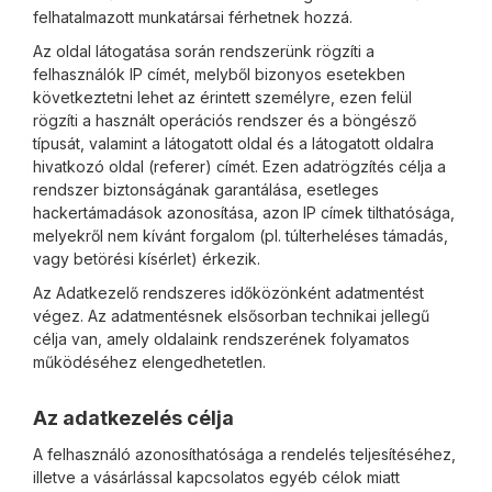
felhatalmazott munkatársai férhetnek hozzá.
Az oldal látogatása során rendszerünk rögzíti a
felhasználók IP címét, melyből bizonyos esetekben
következtetni lehet az érintett személyre, ezen felül
rögzíti a használt operációs rendszer és a böngésző
típusát, valamint a látogatott oldal és a látogatott oldalra
hivatkozó oldal (referer) címét. Ezen adatrögzítés célja a
rendszer biztonságának garantálása, esetleges
hackertámadások azonosítása, azon IP címek tilthatósága,
melyekről nem kívánt forgalom (pl. túlterheléses támadás,
vagy betörési kísérlet) érkezik.
Az Adatkezelő rendszeres időközönként adatmentést
végez. Az adatmentésnek elsősorban technikai jellegű
célja van, amely oldalaink rendszerének folyamatos
működéséhez elengedhetetlen.
Az adatkezelés célja
A felhasználó azonosíthatósága a rendelés teljesítéséhez,
illetve a vásárlással kapcsolatos egyéb célok miatt