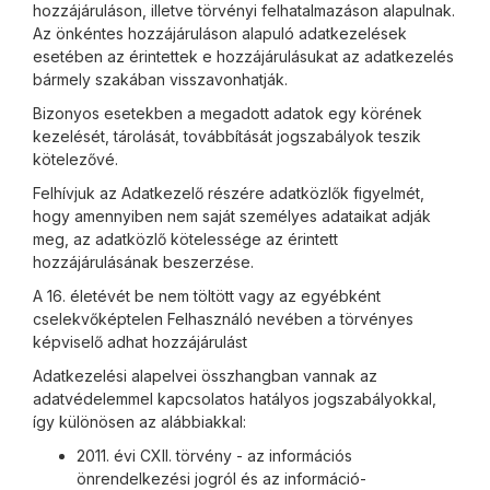
hozzájáruláson, illetve törvényi felhatalmazáson alapulnak.
Az önkéntes hozzájáruláson alapuló adatkezelések
esetében az érintettek e hozzájárulásukat az adatkezelés
bármely szakában visszavonhatják.
Bizonyos esetekben a megadott adatok egy körének
kezelését, tárolását, továbbítását jogszabályok teszik
kötelezővé.
Felhívjuk az Adatkezelő részére adatközlők figyelmét,
hogy amennyiben nem saját személyes adataikat adják
meg, az adatközlő kötelessége az érintett
hozzájárulásának beszerzése.
A 16. életévét be nem töltött vagy az egyébként
cselekvőképtelen Felhasználó nevében a törvényes
képviselő adhat hozzájárulást
Adatkezelési alapelvei összhangban vannak az
adatvédelemmel kapcsolatos hatályos jogszabályokkal,
így különösen az alábbiakkal:
2011. évi CXII. törvény - az információs
önrendelkezési jogról és az információ-