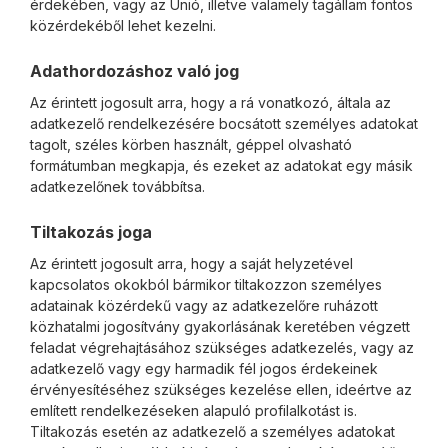
érdekében, vagy az Unió, illetve valamely tagállam fontos
közérdekéből lehet kezelni.
Adathordozáshoz való jog
Az érintett jogosult arra, hogy a rá vonatkozó, általa az
adatkezelő rendelkezésére bocsátott személyes adatokat
tagolt, széles körben használt, géppel olvasható
formátumban megkapja, és ezeket az adatokat egy másik
adatkezelőnek továbbítsa.
Tiltakozás joga
Az érintett jogosult arra, hogy a saját helyzetével
kapcsolatos okokból bármikor tiltakozzon személyes
adatainak közérdekű vagy az adatkezelőre ruházott
közhatalmi jogosítvány gyakorlásának keretében végzett
feladat végrehajtásához szükséges adatkezelés, vagy az
adatkezelő vagy egy harmadik fél jogos érdekeinek
érvényesítéséhez szükséges kezelése ellen, ideértve az
említett rendelkezéseken alapuló profilalkotást is.
Tiltakozás esetén az adatkezelő a személyes adatokat