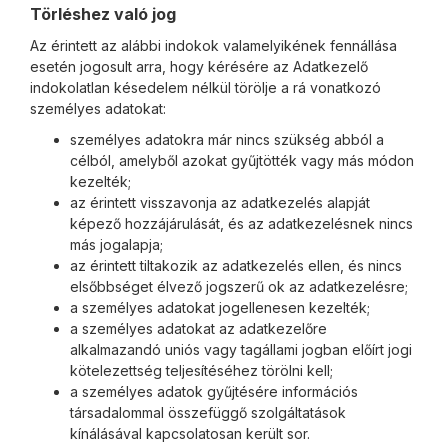
Törléshez való jog
Az érintett az alábbi indokok valamelyikének fennállása
esetén jogosult arra, hogy kérésére az Adatkezelő
indokolatlan késedelem nélkül törölje a rá vonatkozó
személyes adatokat:
személyes adatokra már nincs szükség abból a
célból, amelyből azokat gyűjtötték vagy más módon
kezelték;
az érintett visszavonja az adatkezelés alapját
képező hozzájárulását, és az adatkezelésnek nincs
más jogalapja;
az érintett tiltakozik az adatkezelés ellen, és nincs
elsőbbséget élvező jogszerű ok az adatkezelésre;
a személyes adatokat jogellenesen kezelték;
a személyes adatokat az adatkezelőre
alkalmazandó uniós vagy tagállami jogban előírt jogi
kötelezettség teljesítéséhez törölni kell;
a személyes adatok gyűjtésére információs
társadalommal összefüggő szolgáltatások
kínálásával kapcsolatosan került sor.