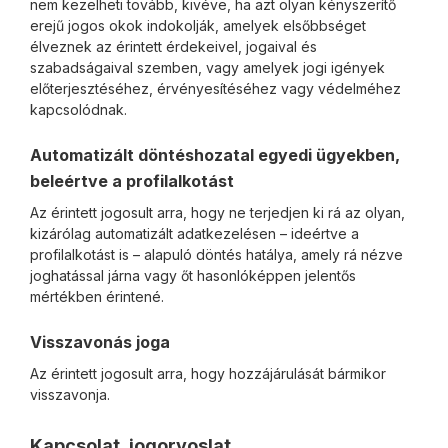
nem kezelheti tovább, kivéve, ha azt olyan kényszerítő
erejű jogos okok indokolják, amelyek elsőbbséget
élveznek az érintett érdekeivel, jogaival és
szabadságaival szemben, vagy amelyek jogi igények
előterjesztéséhez, érvényesítéséhez vagy védelméhez
kapcsolódnak.
Automatizált döntéshozatal egyedi ügyekben,
beleértve a profilalkotást
Az érintett jogosult arra, hogy ne terjedjen ki rá az olyan,
kizárólag automatizált adatkezelésen – ideértve a
profilalkotást is – alapuló döntés hatálya, amely rá nézve
joghatással járna vagy őt hasonlóképpen jelentős
mértékben érintené.
Visszavonás joga
Az érintett jogosult arra, hogy hozzájárulását bármikor
visszavonja.
Kapcsolat, jogorvoslat