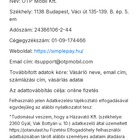
Név: OTP Mobil Kft.
Székhely: 1138 Budapest, Váci út 135-139. B. ép. 5.
em
Adószám: 24386106-2-44
Cégjegyzékszám: 01-09-174466
Weboldal:
https://simplepay.hu/
Email cím: itsupport@otpmobil.com
Továbbított adatok köre: Vásárló neve, email cím,
számlázási cím, vásárlás adatai
Az adattovábbítás célja: online fizetés
Felhasználó jelen Adatkezelési tájékoztató elfogadásával
egyidejűleg az alábbi nyilatkozatot tesz:
"Tudomásul veszem, hogy a Házavató Kft. (székhelye:
2360 Gyál, Vak Bottyán u. 10.) adatkezelő által üzemeltett
https://jotanulast.hu Fizetési Elfogadóhely felhasználói
adatbázisában tárolt alábbi személyes adataim átadásra