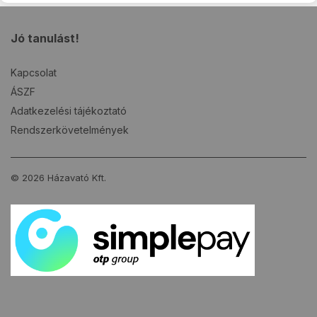
Jó tanulást!
Kapcsolat
ÁSZF
Adatkezelési tájékoztató
Rendszerkövetelmények
© 2026 Házavató Kft.