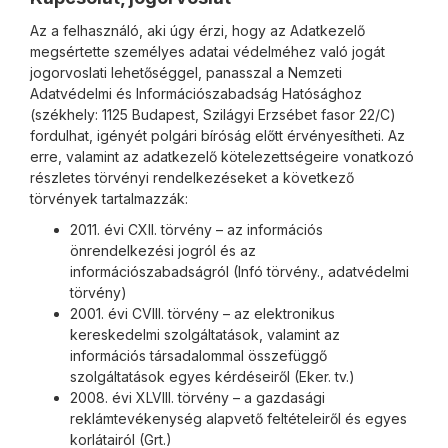
Az a felhasználó, aki úgy érzi, hogy az Adatkezelő
megsértette személyes adatai védelméhez való jogát
jogorvoslati lehetőséggel, panasszal a Nemzeti
Adatvédelmi és Információszabadság Hatósághoz
(székhely: 1125 Budapest, Szilágyi Erzsébet fasor 22/C)
fordulhat, igényét polgári bíróság előtt érvényesítheti. Az
erre, valamint az adatkezelő kötelezettségeire vonatkozó
részletes törvényi rendelkezéseket a következő
törvények tartalmazzák:
2011. évi CXII. törvény – az információs
önrendelkezési jogról és az
információszabadságról (Infó törvény., adatvédelmi
törvény)
2001. évi CVIII. törvény – az elektronikus
kereskedelmi szolgáltatások, valamint az
információs társadalommal összefüggő
szolgáltatások egyes kérdéseiről (Eker. tv.)
2008. évi XLVIII. törvény – a gazdasági
reklámtevékenység alapvető feltételeiről és egyes
korlátairól (Grt.)