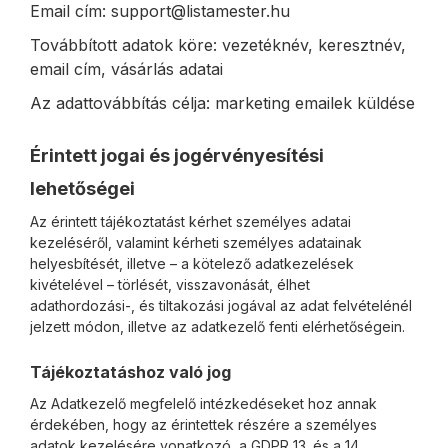
Email cím: support@listamester.hu
Továbbított adatok köre: vezetéknév, keresztnév,
email cím, vásárlás adatai
Az adattovábbítás célja: marketing emailek küldése
Érintett jogai és jogérvényesítési
lehetőségei
Az érintett tájékoztatást kérhet személyes adatai
kezeléséről, valamint kérheti személyes adatainak
helyesbítését, illetve – a kötelező adatkezelések
kivételével – törlését, visszavonását, élhet
adathordozási-, és tiltakozási jogával az adat felvételénél
jelzett módon, illetve az adatkezelő fenti elérhetőségein.
Tájékoztatáshoz való jog
Az Adatkezelő megfelelő intézkedéseket hoz annak
érdekében, hogy az érintettek részére a személyes
adatok kezelésére vonatkozó, a GDPR 13. és a 14.