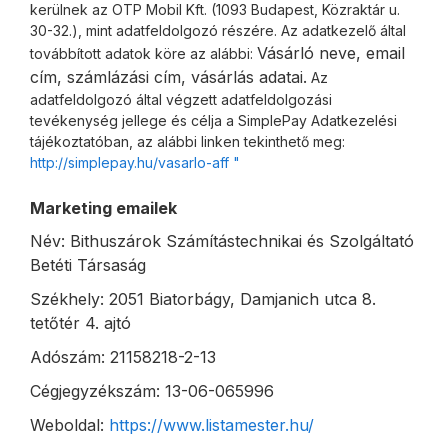
kerülnek az OTP Mobil Kft. (1093 Budapest, Közraktár u.
30-32.), mint adatfeldolgozó részére. Az adatkezelő által
Vásárló neve, email
továbbított adatok köre az alábbi:
cím, számlázási cím, vásárlás adatai.
Az
adatfeldolgozó által végzett adatfeldolgozási
tevékenység jellege és célja a SimplePay Adatkezelési
tájékoztatóban, az alábbi linken tekinthető meg:
http://simplepay.hu/vasarlo-aff "
Marketing emailek
Név: Bithuszárok Számítástechnikai és Szolgáltató
Betéti Társaság
Székhely: 2051 Biatorbágy, Damjanich utca 8.
tetőtér 4. ajtó
Adószám: 21158218-2-13
Cégjegyzékszám: 13-06-065996
Weboldal:
https://www.listamester.hu/