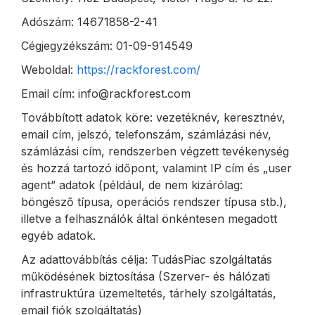
Adószám: 14671858-2-41
Cégjegyzékszám: 01-09-914549
Weboldal:
https://rackforest.com/
Email cím: info@rackforest.com
Továbbított adatok köre: vezetéknév, keresztnév,
email cím, jelszó, telefonszám, számlázási név,
számlázási cím, rendszerben végzett tevékenység
és hozzá tartozó időpont, valamint IP cím és „user
agent” adatok (például, de nem kizárólag:
böngésző típusa, operációs rendszer típusa stb.),
illetve a felhasználók által önkéntesen megadott
egyéb adatok.
Az adattovábbítás célja: TudásPiac szolgáltatás
működésének biztosítása (Szerver- és hálózati
infrastruktúra üzemeltetés, tárhely szolgáltatás,
email fiók szolgáltatás)