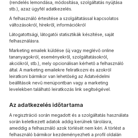
(rendelés lemondása, módosítása, szolgáltatás nyújtása
stb.), azaz ügyfél adatkezelés.
A felhasználó értesítése a szolgáltatással kapcsolatos
változásokról, hírekről, információkról
Látogatottsági, látogatói statisztikák készítése, saját
felhasználásra.
Marketing emailek küldése (új vagy meglévő online
tananyagokról, eseményekről, szolgáltatásokról,
akciókról, stb.), mely opcionálisan kérhető a felhasználó
által. A marketing emailekre feliratkozni és azokról
leiratkoni bármikor van lehetőség az Adatvédelmi
beállítások nevű menüpontban vagy a marketing
levelekben található leiratkozás link segítségével.
Az adatkezelés időtartama
A regisztráció során megadott és a szolgáltatás használata
során keletkezett adatok addig kerülnek tárolásra,
ameddig a felhasználó azok törlését nem kéri. A törlést a
felhasználó bármikor kezdeményezheti a profil oldalán