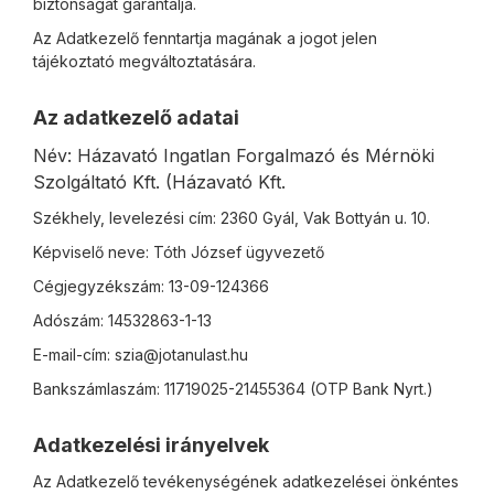
biztonságát garantálja.
Az Adatkezelő fenntartja magának a jogot jelen
tájékoztató megváltoztatására.
Az adatkezelő adatai
Név: Házavató Ingatlan Forgalmazó és Mérnöki
Szolgáltató Kft. (Házavató Kft.
Székhely, levelezési cím: 2360 Gyál, Vak Bottyán u. 10.
Képviselő neve: Tóth József ügyvezető
Cégjegyzékszám: 13-09-124366
Adószám: 14532863-1-13
E-mail-cím: szia@jotanulast.hu
Bankszámlaszám: 11719025-21455364 (OTP Bank Nyrt.)
Adatkezelési irányelvek
Az Adatkezelő tevékenységének adatkezelései önkéntes