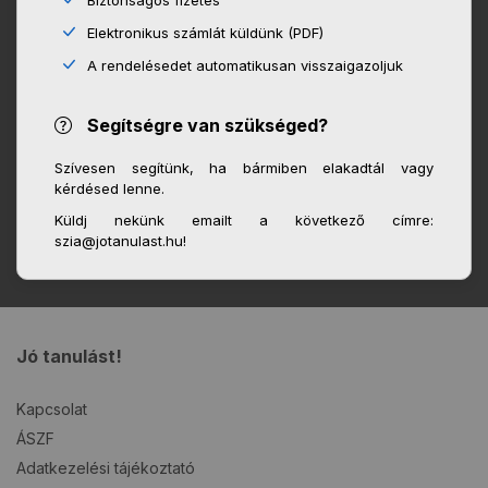
Biztonságos fizetés
Elektronikus számlát küldünk (PDF)
A rendelésedet automatikusan visszaigazoljuk
Segítségre van szükséged?
Szívesen segítünk, ha bármiben elakadtál vagy
kérdésed lenne.
Küldj nekünk emailt a következő címre:
szia@jotanulast.hu!
Jó tanulást!
Kapcsolat
ÁSZF
Adatkezelési tájékoztató