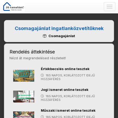
Togg
navig
Csomagajánlat ingatlanközvetítőknek
Csomagajánlat
Rendelés áttekintése
Nézd át megrendelésed részleteit!
Értékbecslés online tesztek
185 NAPOS, KORLÁTOZOTT IDEJŰ
HOZZÁFÉRÉS
Jogi ismeret online tesztek
185 NAPOS, KORLÁTOZOTT IDEJŰ
HOZZÁFÉRÉS
Műszaki ismeret online tesztek
185 NAPOS, KORLÁTOZOTT IDEJŰ